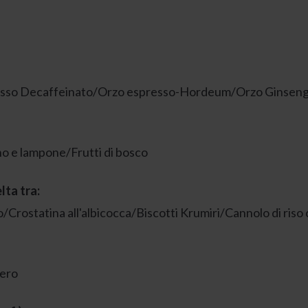
espresso Decaffeinato/Orzo espresso-Hordeum/Orzo Gins
o e lampone/Frutti di bosco
lta tra:
o/Crostatina all'albicocca/Biscotti Krumiri/Cannolo di ris
nero