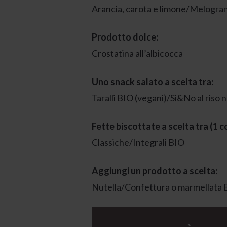
Arancia, carota e limone/Melogran
Prodotto dolce:
Crostatina all’albicocca
Uno snack salato a scelta tra:
Taralli BIO (vegani)/Si&No al riso 
Fette biscottate a scelta tra (1 co
Classiche/Integrali BIO
Aggiungi un prodotto a scelta:
Nutella/Confettura o marmellata 