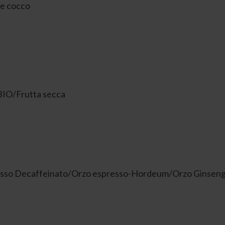
 e cocco
BIO/Frutta secca
spresso Decaffeinato/Orzo espresso-Hordeum/Orzo Ginse