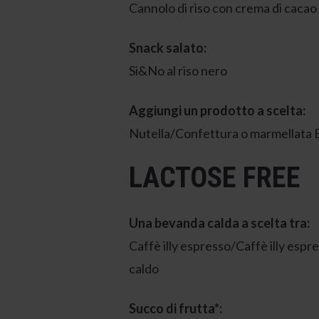
Cannolo di riso con crema di cacao
Snack salato:
Si&No al riso nero
Aggiungi un prodotto a scelta:
Nutella/Confettura o marmellata 
LACTOSE FREE
Una bevanda calda a scelta tra:
Caffè illy espresso/Caffè illy e
caldo
Succo di frutta*: