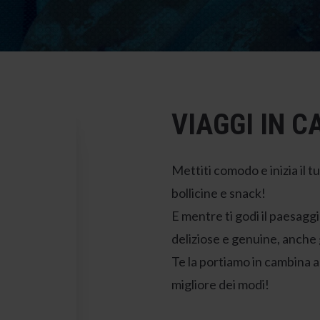
VIAGGI IN C
Mettiti comodo e inizia il t
bollicine e snack!
E mentre ti godi il paesaggi
deliziose e genuine, anche 
Te la portiamo in cambina all
migliore dei modi!