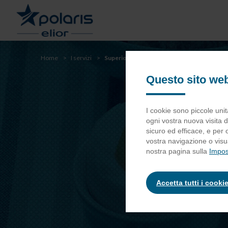
Passa
al
contenuto
principale
YOU
Home
I servizi
Superior
Passa
alla
Questo sito web
ARE
ricerca
HERE
I cookie sono piccole unit
ogni vostra nuova visita d
sicuro ed efficace, e per 
vostra navigazione o visua
nostra pagina sulla
Impos
Accetta tutti i cooki