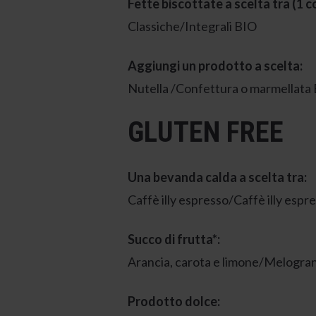
Fette biscottate a scelta tra (1 co
Classiche/Integrali BIO
Aggiungi un prodotto a scelta:
Nutella /Confettura o marmellata
GLUTEN FREE
Una bevanda calda a scelta tra:
Caffè illy espresso/Caffè illy es
Succo di frutta*:
Arancia, carota e limone/Melogran
Prodotto dolce: