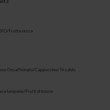
nf.):
 BIO/Frutta secca
presso Decaffeinato/Cappuccino/Tè caldo
o e lampone/Frutti di bosco