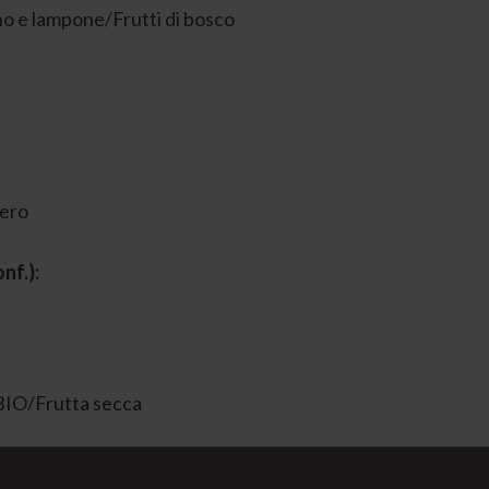
o e lampone/Frutti di bosco
nero
nf.):
BIO/Frutta secca