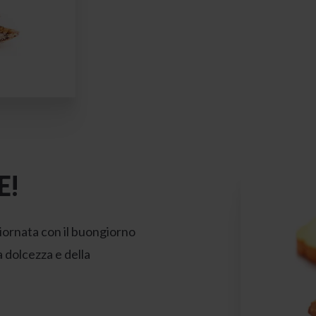
E!
 giornata con il buongiorno
a dolcezza e della